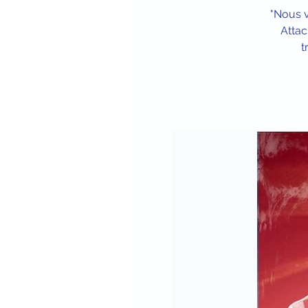
"Nous 
Attac
t