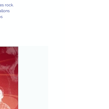
s rock.
allons
os