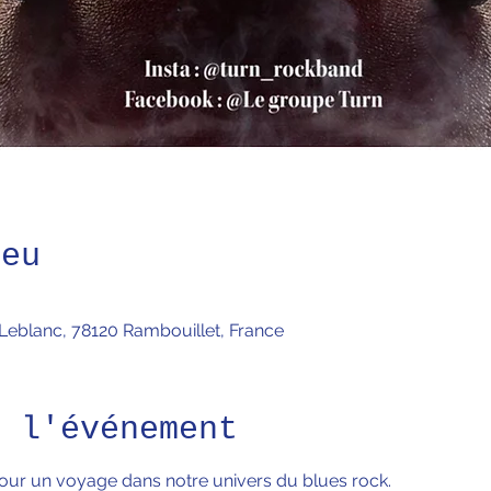
ieu
 Leblanc, 78120 Rambouillet, France
e l'événement
r un voyage dans notre univers du blues rock. 