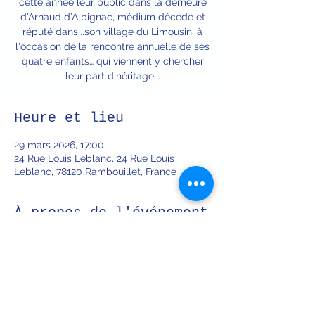
cette année leur public dans la demeure
d’Arnaud d’Albignac, médium décédé et
réputé dans...son village du Limousin, à
l'occasion de la rencontre annuelle de ses
quatre enfants… qui viennent y chercher
leur part d’héritage...
Heure et lieu
29 mars 2026, 17:00
24 Rue Louis Leblanc, 24 Rue Louis
Leblanc, 78120 Rambouillet, France
À propos de l'événement
... L’atmosphère parfois acide de leur 
retrouvailles, teintée d’un soupçon 
d’ésotérisme, entraînera les spectateurs 
dans un tourbillon où suspens et drôlerie 
se côtoient pour mieux les séduire !