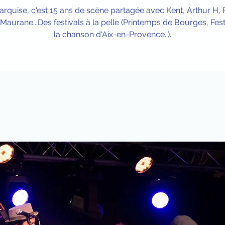
rquise, c'est 15 ans de scène partagée avec Kent, Arthur H,
, Maurane...Des festivals à la pelle (Printemps de Bourges, Fest
la chanson d'Aix-en-Provence..).